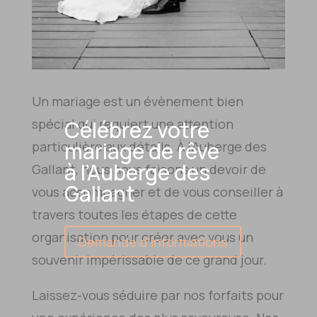
Un mariage est un évènement bien
Célébrez votre
spécial qui requiert une attention
mariage de rêve
particulière aux détails. À l’Auberge des
à l’Auberge des
Gallant, nous nous faisons un devoir de
Gallant
vous accompagner et de vous conseiller à
travers toutes les étapes de cette
organisation pour créer avec vous un
Demande d'informations
souvenir impérissable de ce grand jour.
Laissez-vous séduire par nos forfaits pour