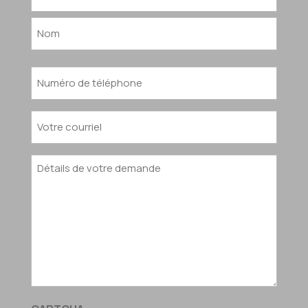
(Nécessaire)
Prénom
Nom
Numéro
de
téléphone
Courriel
(Nécessaire)
(Nécessaire)
Détails
de
votre
demande
(Nécessaire)