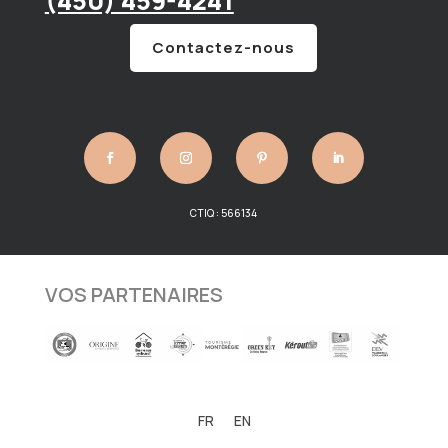
(450) 459-4241
Contactez-nous
CTIQ : 566134
VOS PARTENAIRES
FR
EN